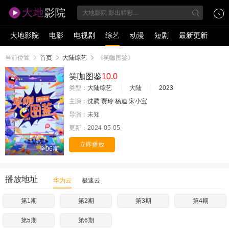
大地影院
电影
电视剧
综艺
动漫
短剧
最新更新
当前位置
首页
大陆综艺
《笑咖图鉴》
笑咖图鉴
10.0
类型：
大陆综艺
大陆
2023
主演：
沈腾
贾玲
杨迪
宋小宝
导演：
未知
更新：
2024-05-05
立即播放
全06期
播放地址
华为云
极速云
第1期
第2期
第3期
第4期
第5期
第6期