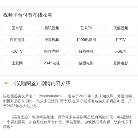
视频平台付费在线收看
爱奇艺
腾讯视频
芒果TV
优酷视频
百度视频
搜狐视频
1905电影网
PPTV
CCTV
哔哩哔哩
好看视频
乐视网
土豆网
2345电视
猫眼电影
豆瓣电影
《笑咖图鉴》剧情内容介绍
笑咖图鉴英文片名：《xiaokatujian》，发布于2023年，由未知执导，并且由编
剧携幕后团队创作。集众多位沈腾,贾玲,杨迪,宋小宝等著名实力派明星加盟。并
于2023年在大陆上映。
《笑咖图鉴》编辑精选杨迪、贾玲等多名喜剧明星经典高能片段，每期围绕
一个喜剧嘉宾，集合其经典舞台作品、爆笑互动、游戏挑战等内容，让你快乐不
停歇~