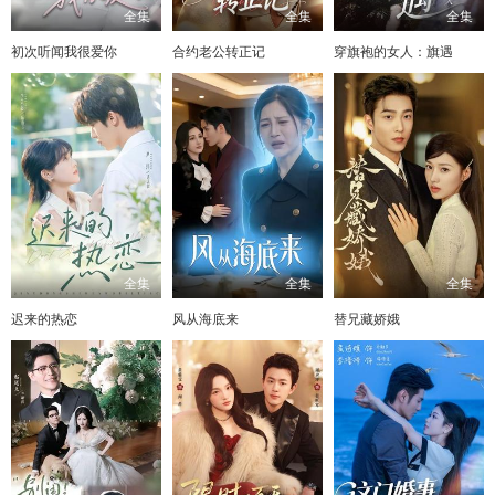
全集
全集
全集
初次听闻我很爱你
合约老公转正记
穿旗袍的女人：旗遇
全集
全集
全集
迟来的热恋
风从海底来
替兄藏娇娥