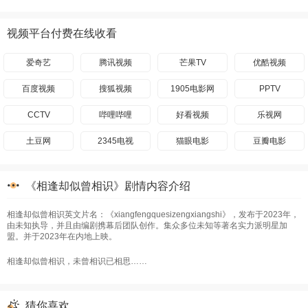
视频平台付费在线收看
爱奇艺
腾讯视频
芒果TV
优酷视频
百度视频
搜狐视频
1905电影网
PPTV
CCTV
哔哩哔哩
好看视频
乐视网
土豆网
2345电视
猫眼电影
豆瓣电影
《相逢却似曾相识》剧情内容介绍
相逢却似曾相识英文片名：《xiangfengquesizengxiangshi》，发布于2023年，
由未知执导，并且由编剧携幕后团队创作。集众多位未知等著名实力派明星加
盟。并于2023年在内地上映。
相逢却似曾相识，未曾相识已相思……
猜你喜欢