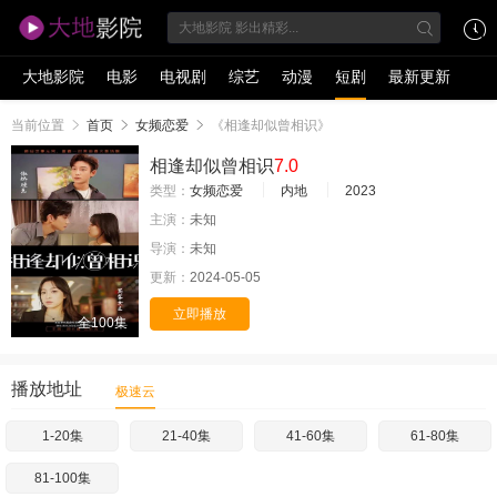
大地影院
电影
电视剧
综艺
动漫
短剧
最新更新
当前位置
首页
女频恋爱
《相逢却似曾相识》
相逢却似曾相识
7.0
类型：
女频恋爱
内地
2023
主演：
未知
导演：
未知
更新：
2024-05-05
立即播放
全100集
播放地址
极速云
1-20集
21-40集
41-60集
61-80集
81-100集