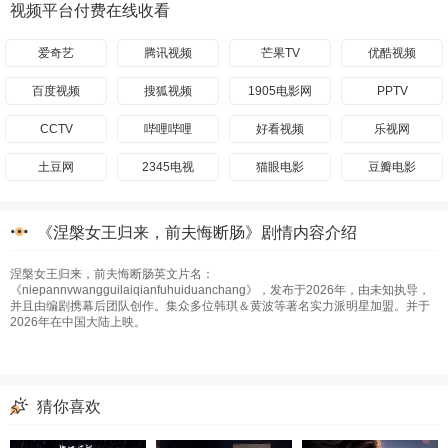
视频平台付费在线收看
爱奇艺
腾讯视频
芒果TV
优酷视频
百度视频
搜狐视频
1905电影网
PPTV
CCTV
哔哩哔哩
好看视频
乐视网
土豆网
2345电视
猫眼电影
豆瓣电影
《涅槃女王归来，前夫悔断肠》剧情内容介绍
涅槃女王归来，前夫悔断肠英文片名：
《niepannvwangguilaiqianfuhuiduanchang》，发布于2026年，由未知执导，
并且由编剧携幕后团队创作。集众多位韩琪＆黄波等著名实力派明星加盟。并于
2026年在中国大陆上映。
猜你喜欢