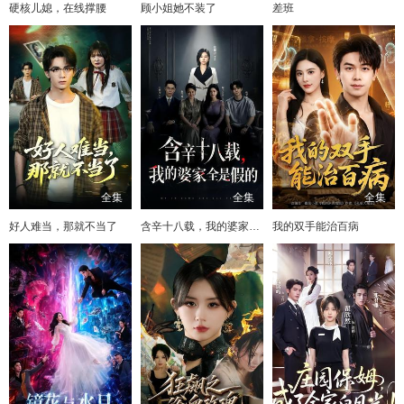
硬核儿媳，在线撑腰
顾小姐她不装了
差班
全集
全集
全集
好人难当，那就不当了
含辛十八载，我的婆家全是假的
我的双手能治百病