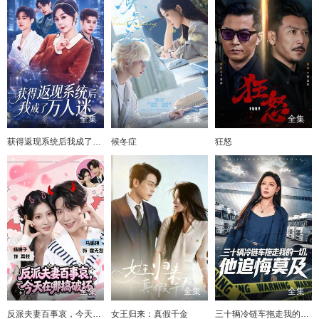
全集
全集
全集
获得返现系统后我成了万人迷
候冬症
狂怒
全集
全集
全集
反派夫妻百事哀，今天在哪搞破坏
女王归来：真假千金
三十辆冷链车拖走我的一切，他追悔莫及