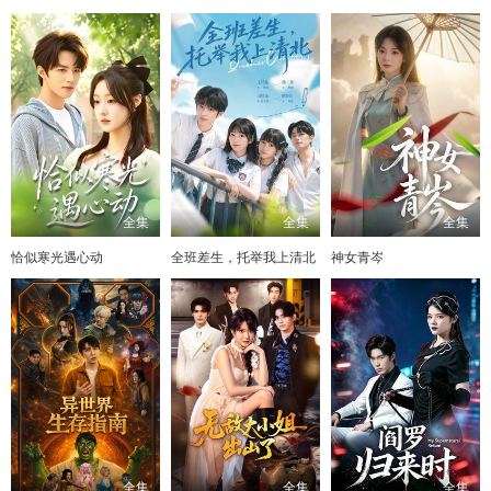
全集
全集
全集
恰似寒光遇心动
全班差生，托举我上清北
神女青岑
全集
全集
全集