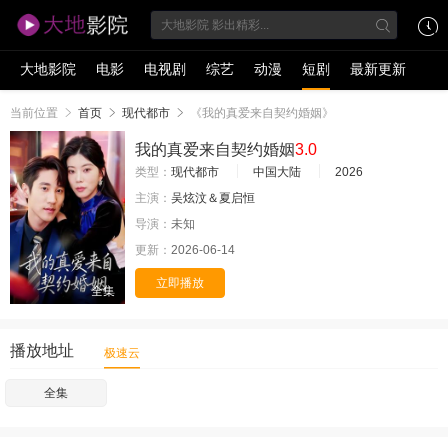
大地影院
电影
电视剧
综艺
动漫
短剧
最新更新
当前位置
首页
现代都市
《我的真爱来自契约婚姻》
我的真爱来自契约婚姻
3.0
类型：
现代都市
中国大陆
2026
主演：
吴炫汶＆夏启恒
导演：
未知
更新：
2026-06-14
立即播放
全集
播放地址
极速云
全集