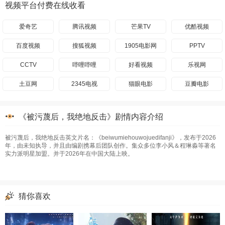
视频平台付费在线收看
爱奇艺
腾讯视频
芒果TV
优酷视频
百度视频
搜狐视频
1905电影网
PPTV
CCTV
哔哩哔哩
好看视频
乐视网
土豆网
2345电视
猫眼电影
豆瓣电影
《被污蔑后，我绝地反击》剧情内容介绍
被污蔑后，我绝地反击英文片名：《beiwumiehouwojuedifanji》，发布于2026
年，由未知执导，并且由编剧携幕后团队创作。集众多位李小风＆程琳淼等著名
实力派明星加盟。并于2026年在中国大陆上映。
猜你喜欢