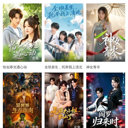
全集
全集
全集
恰似寒光遇心动
全班差生，托举我上清北
神女青岑
全集
全集
全集