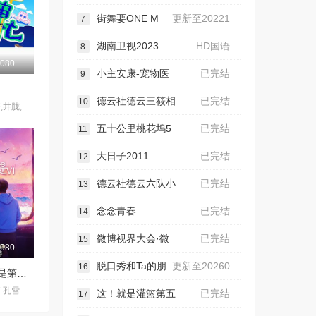
街舞要ONE M
更新至20221
7
湖南卫视2023
HD国语
8
更新至20260807期
小主安康-宠物医
已完结
9
德云社德云三筱相
已完结
10
余宇涵,张颜齐,井胧,丁真珍珠
五十公里桃花坞5
已完结
11
大日子2011
已完结
12
德云社德云六队小
已完结
13
念念青春
已完结
14
微博视界大会·微
已完结
15
更新至20260808期
脱口秀和Ta的朋
更新至20260
16
喜欢你我也是第六季
辰亦儒 何浩楠 孔雪儿 美娜 王一珩
这！就是灌篮第五
已完结
17