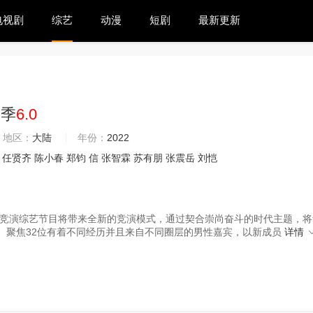
电视剧
综艺
动漫
短剧
最新更新
二季
6.0
地区：
大陆
年份：
2022
任贤齐
陈小春
郑钧
信
张智霖
苏有朋
张震岳
刘恺
竞演综艺节目将带来全新的竞演模式，通过契合崇尚奋斗的时代主题，将
。聚焦32位有着不同经历并且来自不同圈层的男性嘉宾，以新成员
详情