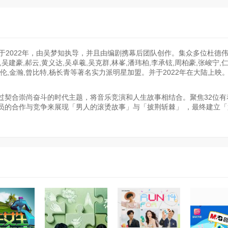
ji》，发布于2022年，由吴梦知执导，并且由编剧携幕后团队创作。集众多位杜德伟
,吴建豪,郝云,黄义达,吴卓羲,吴克群,林峯,潘玮柏,李承铉,周柏豪,张峻宁,仁
方逸伦,金瀚,曾比特,杨长青等著名实力派明星加盟。并于2022年在大陆上映
过契合崇尚奋斗的时代主题，将音乐竞演和人生故事相结合。聚焦32位有
员的合作与竞争来展现「男人的滚烫故事」与「披荆斩棘」 ，最终建立「