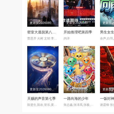
更新至20260805期
更新至20260807期
密室大逃脱第八季大神版
开始推理吧第四季
男生女
曹恩齐 火树 文韬 李晋晔 何运晨 刘小怂
内详
更新至20260807期
更新至20260808期
天赐的声音第七季
一路向海的少年
一饭封神
陈楚生,陈欢,管乐,黄霄云,黄子弘凡,欢子,金志文,穆祉丞,欧阳娜娜,孙楠,王铮亮,杨丞琳,周笔畅,郁可唯,姚晓棠,岳云鹏
朱志鑫,张泽禹,张极,左航,苏新皓,陆虎,李飞,阎鹤祥
谢霆锋 张