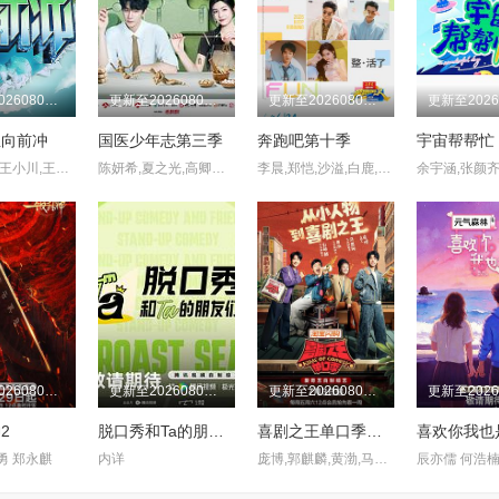
更新至20260807期
更新至20260807期
更新至20260807期
生向前冲
国医少年志第三季
奔跑吧第十季
宇宙帮帮忙
余声,白羽,王小川,王乐乐,宋秋熠,张亚群
陈妍希,夏之光,高卿尘,李雅娟
李晨,郑恺,沙溢,白鹿,范丞丞,张真源,孟子义,李昀锐
更新至20260808期
更新至20260808期
更新至20260808期
2
脱口秀和Ta的朋友们第三季
喜剧之王单口季第三季
勇 郑永麒
内详
庞博,郭麒麟,黄渤,马思纯