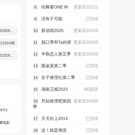
街舞要ONE M
更新至20221
8
没有不可能
已完结
9
新说唱2025
更新至20250
第20220928期练歌
10
脱口秀和Ta的朋
更新至20260
11
221014期
半熟恋人第五季
更新至20260
12
第20221028期纯享
圆桌派第二季
已完结
13
女子推理社第二季
已完结
14
湖南卫视2023
HD国语
15
开始推理吧第四
更新至20260
16
季
PPTV
天天向上2014
已完结
17
瓣电影
这！就是潮流
已完结
18