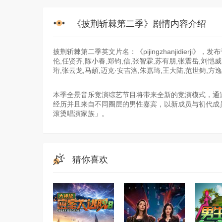
《披荆斩棘第二季》剧情内容介绍
披荆斩棘第二季英文片名：《pijingzhanjidier
伦,任贤齐,陈小春,郑钧,信,张智霖,苏有朋,张震岳,刘恺威
珩,张云龙,马頔,迈克·安吉洛,朱嘉琦,王大陆,范世錡,
本季全景音乐竞演综艺节目将带来全新的竞演模式，通
经历并且来自不同圈层的男性嘉宾，以新成员与初代成
滚烫唱演家族」。
猜你喜欢