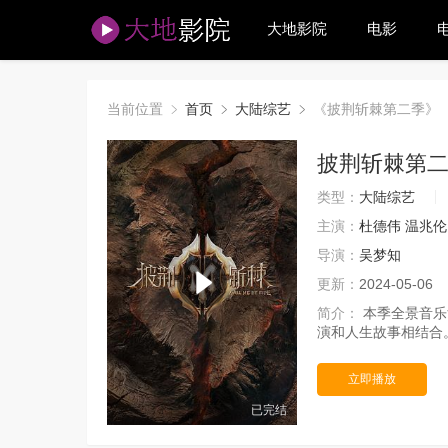
大地影院
电影
当前位置
首页
大陆综艺
《披荆斩棘第二季》
披荆斩棘第
类型：
大陆综艺
主演：
杜德伟
温兆伦
导演：
吴梦知
更新：
2024-05-06
简介：
本季全景音乐
演和人生故事相结合
立即播放
已完结