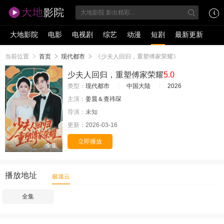
大地影院
电影
电视剧
综艺
动漫
短剧
最新更新
当前位置
首页
现代都市
《少夫人回归，重塑傅家荣耀》
少夫人回归，重塑傅家荣耀
5.0
类型：
现代都市
中国大陆
2026
主演：
姜晨＆查祎琛
导演：
未知
更新：
2026-03-16
立即播放
全集
播放地址
极速云
全集