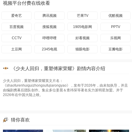
视频平台付费在线收看
爱奇艺
腾讯视频
芒果TV
优酷视频
百度视频
搜狐视频
1905电影网
PPTV
CCTV
哔哩哔哩
好看视频
乐视网
土豆网
2345电视
猫眼电影
豆瓣电影
《少夫人回归，重塑傅家荣耀》剧情内容介绍
少夫人回归，重塑傅家荣耀英文片名：
《shaofurenhuiguizhongsufujiarongyao》，发布于2026年，由未知执导，并且
由编剧携幕后团队创作。集众多位姜晨＆查祎琛等著名实力派明星加盟。并于
2026年在中国大陆上映。
猜你喜欢