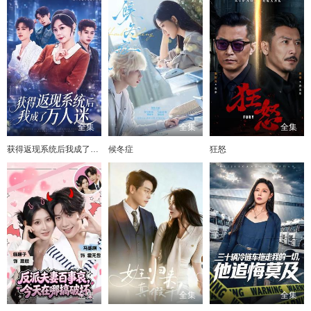
全集
全集
全集
获得返现系统后我成了万人迷
候冬症
狂怒
全集
全集
全集