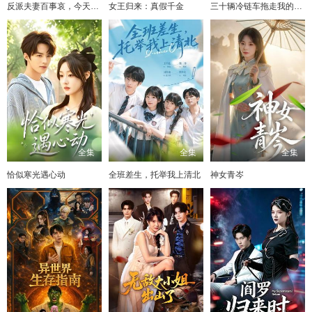
反派夫妻百事哀，今天在哪搞破坏
女王归来：真假千金
三十辆冷链车拖走我的一切，他追悔莫及
全集
全集
全集
恰似寒光遇心动
全班差生，托举我上清北
神女青岑