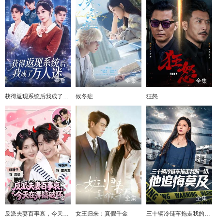
全集
全集
全集
获得返现系统后我成了万人迷
候冬症
狂怒
全集
全集
全集
反派夫妻百事哀，今天在哪搞破坏
女王归来：真假千金
三十辆冷链车拖走我的一切，他追悔莫及