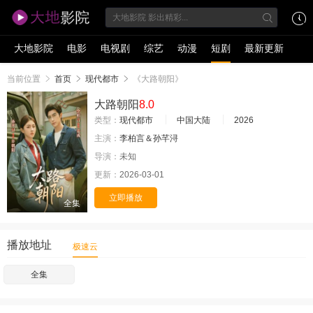
大地影院
电影
电视剧
综艺
动漫
短剧
最新更新
当前位置
首页
现代都市
《大路朝阳》
大路朝阳
8.0
类型：
现代都市
中国大陆
2026
主演：
李柏言＆孙芊浔
导演：
未知
更新：
2026-03-01
立即播放
全集
播放地址
极速云
全集