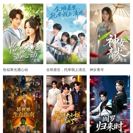
全集
全集
全集
恰似寒光遇心动
全班差生，托举我上清北
神女青岑
全集
全集
全集