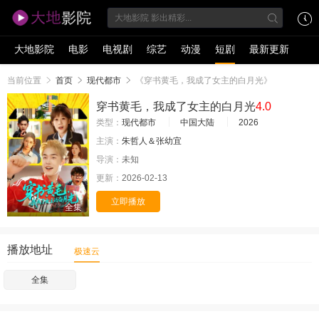
大地影院
电影
电视剧
综艺
动漫
短剧
最新更新
当前位置
首页
现代都市
《穿书黄毛，我成了女主的白月光》
穿书黄毛，我成了女主的白月光
4.0
类型：
现代都市
中国大陆
2026
主演：
朱哲人＆张幼宜
导演：
未知
更新：
2026-02-13
立即播放
全集
播放地址
极速云
全集