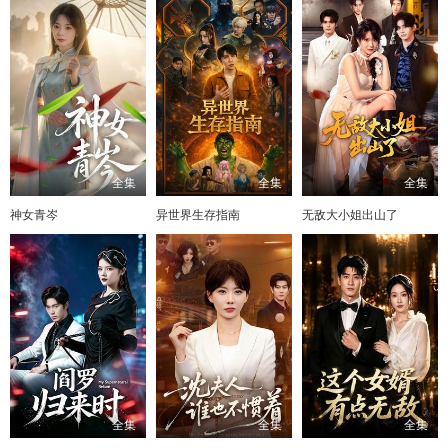
全集
全集
全集
神女青岑
异世界生存指南
无敌大小姐出山了
全集
全集
全集