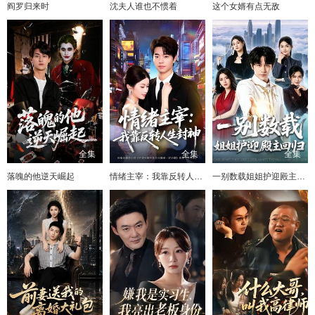
阎罗归来时
沈夫人谁也不惯着
这个女婿有点无敌
全集
全集
全集
落魄的他逆天崛起
情绪主宰：我靠反转人生封神
一别数载姐姐护迎殿主回归