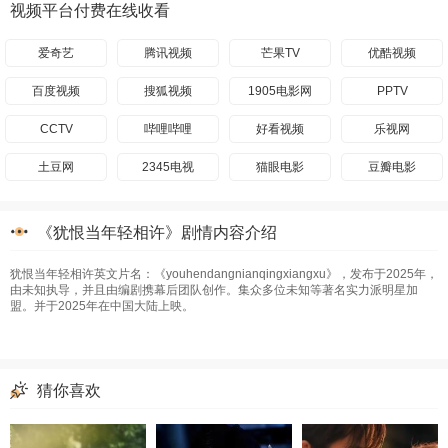
视频平台付费在线收看
爱奇艺
腾讯视频
芒果TV
优酷视频
百度视频
搜狐视频
1905电影网
PPTV
CCTV
哔哩哔哩
好看视频
乐视网
土豆网
2345电视
猫眼电影
豆瓣电影
《犹恨当年轻相许》剧情内容介绍
犹恨当年轻相许英文片名：《youhendangnianqingxiangxu》，发布于2025年，
由未知执导，并且由编剧携幕后团队创作。集众多位未知等著名实力派明星加
盟。并于2025年在中国大陆上映。
猜你喜欢