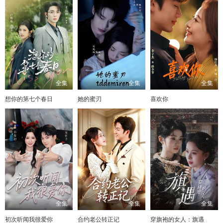
全集
全集
全集
想你的第七个春日
她的蜜刃
喜欢你
全集
全集
全集
初次听闻我很爱你
合约老公转正记
穿旗袍的女人：旗遇