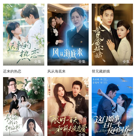
全集
全集
全集
迟来的热恋
风从海底来
替兄藏娇娥
全集
全集
全集