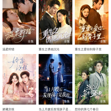
全集
全集
全集
温柔狩猎
重生之诱他沉沦
重生之爱你到骨子里
全集
全集
全集
娇藏京枝
当上月嫂后发现孩子是我的
想你的第七个春日