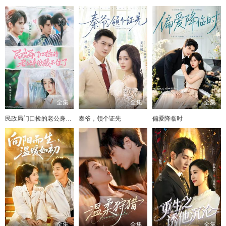
全集
全集
全集
民政局门口捡的老公身份藏不住了
秦爷，领个证先
偏爱降临时
全集
全集
全集