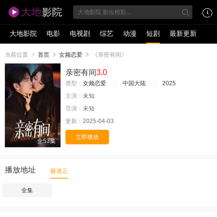
大地影院
电影
电视剧
综艺
动漫
短剧
最新更新
当前位置
首页
女频恋爱
《亲密有间》
亲密有间
3.0
类型：
女频恋爱
中国大陆
2025
主演：
未知
导演：
未知
更新：
2025-04-03
立即播放
全53集
播放地址
极速云
全集