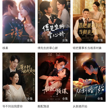
全集
全集
全集
移巢
傅先生的掌心娇
错把董事长当相亲对象
全集
全集
全集
等不到说我爱你
般配预谋
从新婚开始