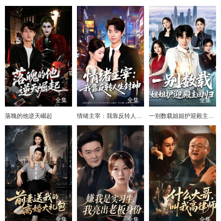
全集
全集
全集
落魄的他逆天崛起
情绪主宰：我靠反转人生封神
一别数载姐姐护迎殿主回归
全集
全集
全集