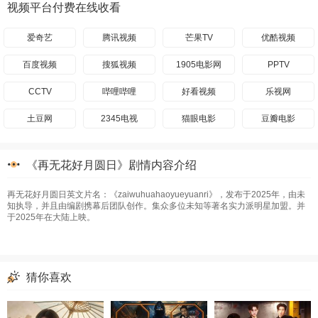
视频平台付费在线收看
爱奇艺
腾讯视频
芒果TV
优酷视频
百度视频
搜狐视频
1905电影网
PPTV
CCTV
哔哩哔哩
好看视频
乐视网
土豆网
2345电视
猫眼电影
豆瓣电影
《再无花好月圆日》剧情内容介绍
再无花好月圆日英文片名：《zaiwuhuahaoyueyuanri》，发布于2025年，由未
知执导，并且由编剧携幕后团队创作。集众多位未知等著名实力派明星加盟。并
于2025年在大陆上映。
猜你喜欢