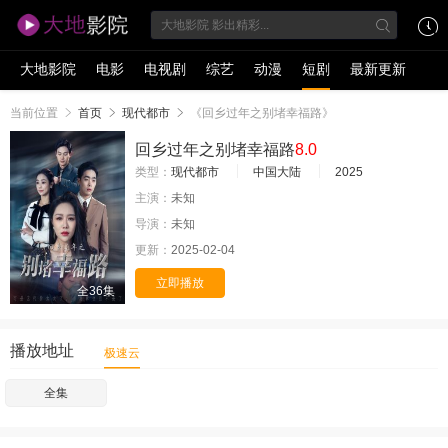
大地影院
电影
电视剧
综艺
动漫
短剧
最新更新
当前位置
首页
现代都市
《回乡过年之别堵幸福路》
回乡过年之别堵幸福路
8.0
类型：
现代都市
中国大陆
2025
主演：
未知
导演：
未知
更新：
2025-02-04
立即播放
全36集
播放地址
极速云
全集