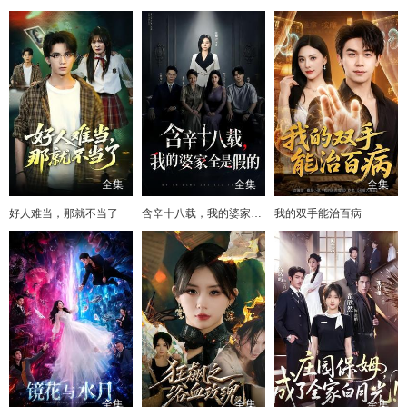
全集
全集
全集
好人难当，那就不当了
含辛十八载，我的婆家全是假的
我的双手能治百病
全集
全集
全集