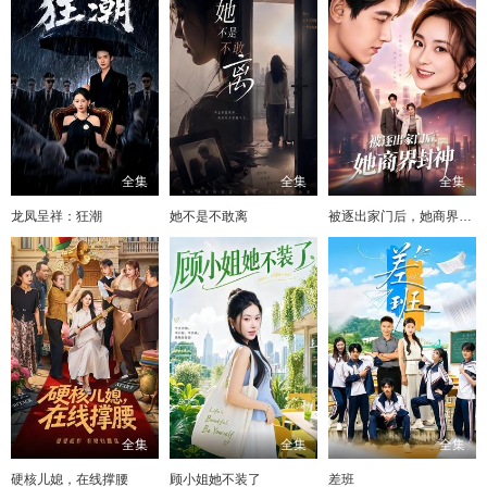
全集
全集
全集
龙凤呈祥：狂潮
她不是不敢离
被逐出家门后，她商界封神
全集
全集
全集
硬核儿媳，在线撑腰
顾小姐她不装了
差班