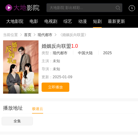
大地影院
电影
电视剧
综艺
动漫
短剧
最新更新
当前位置
首页
现代都市
《婚姻反向联盟》
婚姻反向联盟
1.0
类型：
现代都市
中国大陆
2025
主演：
未知
导演：
未知
更新：
2025-01-09
立即播放
全60集
播放地址
极速云
全集