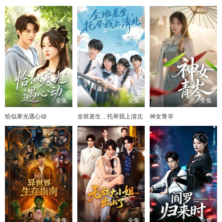
全集
全集
全集
恰似寒光遇心动
全班差生，托举我上清北
神女青岑
全集
全集
全集