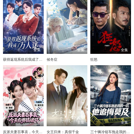
全集
全集
全集
获得返现系统后我成了万人迷
候冬症
狂怒
全集
全集
全集
反派夫妻百事哀，今天在哪搞破坏
女王归来：真假千金
三十辆冷链车拖走我的一切，他追悔莫及