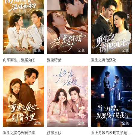
全集
全集
全集
向阳而生，温暖如初
温柔狩猎
重生之诱他沉沦
全集
全集
全集
重生之爱你到骨子里
娇藏京枝
当上月嫂后发现孩子是我的