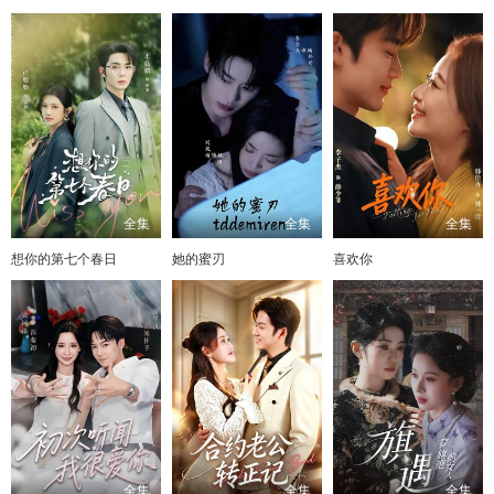
全集
全集
全集
想你的第七个春日
她的蜜刃
喜欢你
全集
全集
全集