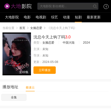
大地影院
电影
电视剧
综艺
动漫
短剧
最新更新
当前位置
首页
女频恋爱
《沈总今天上钩了吗》
沈总今天上钩了吗
3.0
类型：
女频恋爱
中国大陆
2024
主演：
未知
导演：
未知
更新：
2024-05-08
立即播放
全49集
播放地址
极速云
全集