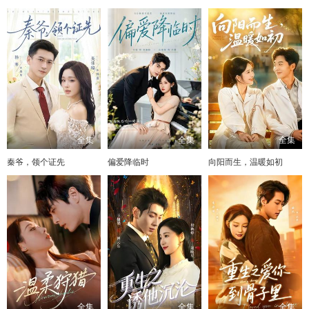
全集
全集
全集
秦爷，领个证先
偏爱降临时
向阳而生，温暖如初
全集
全集
全集