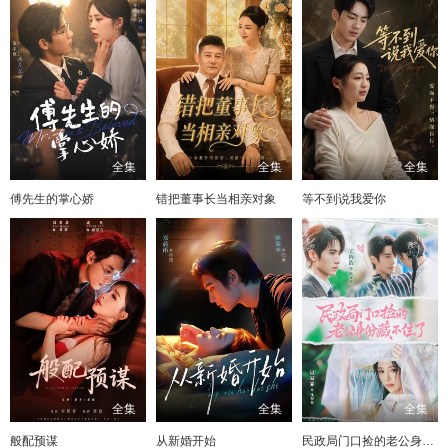
全集
全集
全集
傅先生的掌心娇
错把董事长当相亲对象
等不到说我爱你
全集
全集
全集
般配预谋
从新婚开始
民政局门口捡的老公身份藏不住了